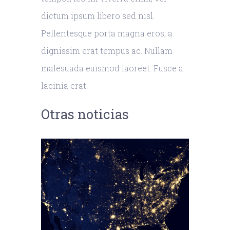
dictum ipsum libero sed nisl.
Pellentesque porta magna eros, a
dignissim erat tempus ac. Nullam
malesuada euismod laoreet. Fusce a
lacinia erat.
Otras noticias
tops