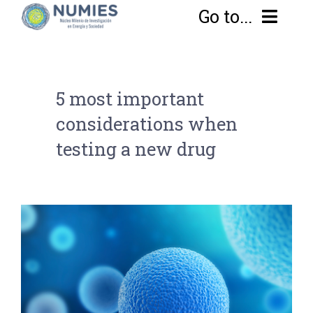
Go to...
Home
5 most important
Sobre Numies
considerations when
testing a new drug
Equipo
Enfoque
Proyectos
Objetivos
Noticias y Eventos
Transdisciplina
Líneas de Investigación
EN
Investigando las transiciones desde el sur
Publicaciones
Metodología
Conflictos Energéticos