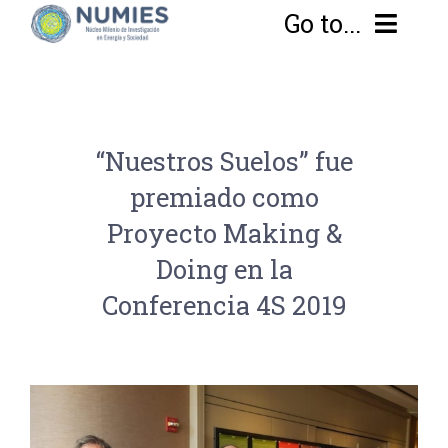
Go to...
Home
“Nuestros Suelos” fue
Sobre Numies
premiado como
Equipo
Enfoque
Proyecto Making &
Doing en la
Proyectos
Objetivos
Conferencia 4S 2019
Noticias y Eventos
Transdisciplina
Líneas de Investigación
EN
Investigando las transiciones desde el sur
Publicaciones
Metodología
Conflictos Energéticos