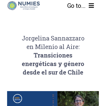
Go to...
Home
Jorgelina Sannazzaro
Sobre Numies
en Milenio al Aire:
Equipo
Enfoque
Transiciones
energéticas y género
Proyectos
Objetivos
desde el sur de Chile
Noticias y Eventos
Transdisciplina
Líneas de Investigación
EN
Investigando las transiciones desde el sur
Publicaciones
Metodología
Conflictos Energéticos