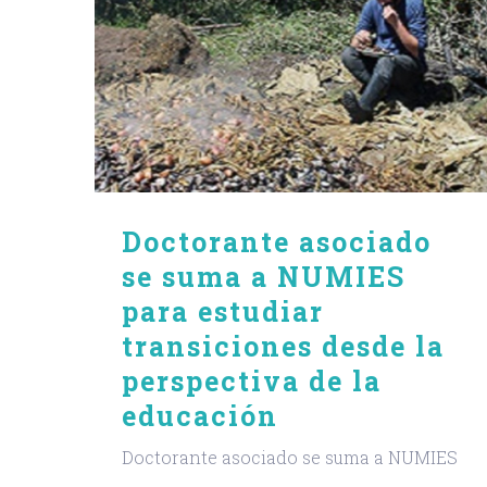
ra
nes
de la
Doctorante asociado
se suma a NUMIES
para estudiar
transiciones desde la
perspectiva de la
educación
Doctorante asociado se suma a NUMIES