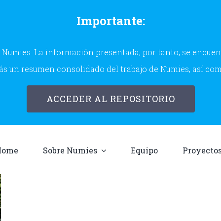
Importante:
Numies. La información presentada, por tanto, se encuentr
s un resumen consolidado del trabajo de Numies, así co
ACCEDER AL REPOSITORIO
Home
Sobre Numies
Equipo
Proyecto