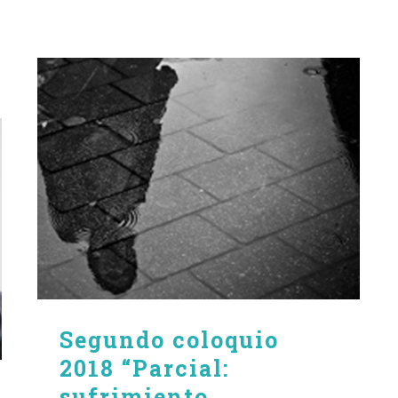
Segundo coloquio
2018 “Parcial:
sufrimiento,