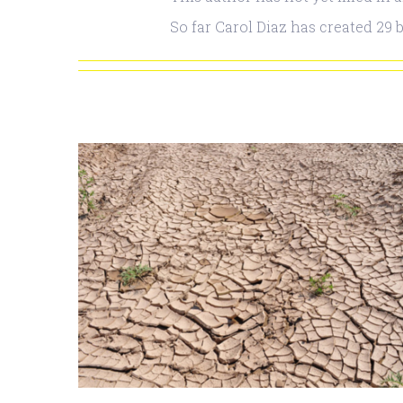
So far Carol Diaz has created 29 b
ctor
Investigadores NUMIES
se
participaron en Taller de
PME
Lanzamiento de su
ados
segunda versión