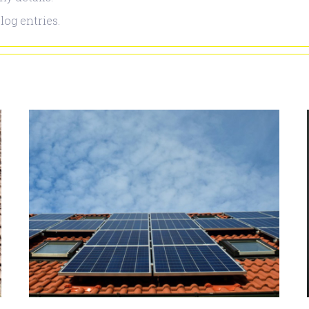
log entries.
Martín Arboleda,
investigador NUMIES, se
adjudicó proyecto
Fondecyt de Iniciación