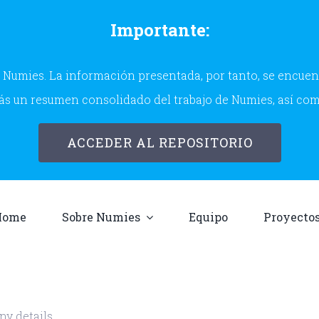
Importante:
Numies. La información presentada, por tanto, se encuentr
s un resumen consolidado del trabajo de Numies, así co
ACCEDER AL REPOSITORIO
Home
Sobre Numies
Equipo
Proyecto
ny details.