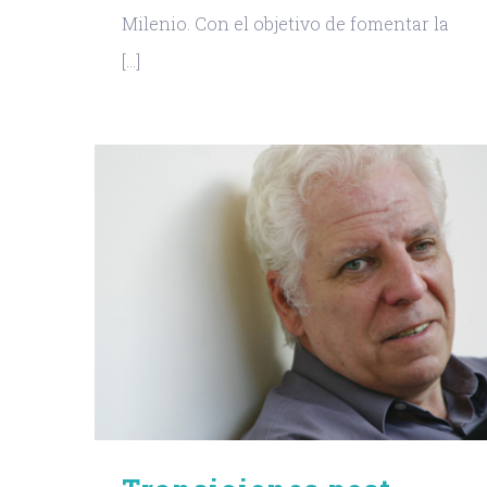
Milenio. Con el objetivo de fomentar la
[...]
Segundo coloquio 2018
“Parcial: sufrimiento,
objetividad y sociología
cuidadosa”
-