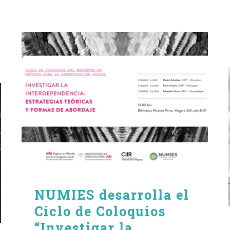
lo
a
Ciclo de Coloquios
“Investigar la
interdependencia:
estrategias teóricas y
formas de abordaje”
NUMIES desarrolla el
Ciclo de Coloquios
“Investigar la