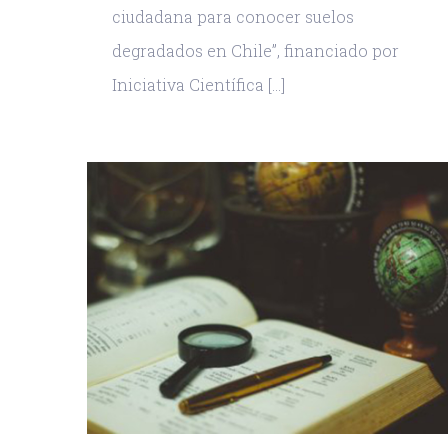
ciudadana para conocer suelos
degradados en Chile”, financiado por
Iniciativa Científica [...]
NUMIES desarrolla el Cic
de Coloquios “Investigar l
interdependencia:
estrategias teóricas y
ca
formas de abordaje”
evos
ción